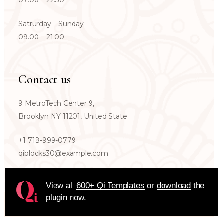
Satrurday – Sunday
09:00 – 21:00
Contact us
9 MetroTech Center 9,
Brooklyn NY 11201, United State
+1 718-999-0779
qiblocks30@example.com
View all
600+ Qi Templates
or
download
the
plugin now.
© 2022
Qode Interactive,
All Rights Reserved